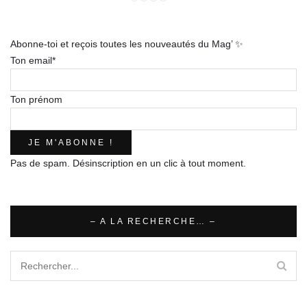
Facebook
Instagram
Twitter
Pinterest
E-
mail
Abonne-toi et reçois toutes les nouveautés du Mag’ ✨
Ton email*
Ton prénom
Pas de spam. Désinscription en un clic à tout moment.
– A LA RECHERCHE… –