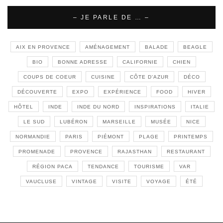
– JE PARLE DE … –
AIX EN PROVENCE
AMÉNAGEMENT
BALADE
BEAGLE
BIO
BONNE ADRESSE
CALIFORNIE
CHIEN
COUPS DE COEUR
CUISINE
CÔTE D'AZUR
DÉCO
DÉCOUVERTE
EXPO
EXPÉRIENCE
FOOD
HIVER
HÔTEL
INDE
INDE DU NORD
INSPIRATIONS
ITALIE
LE SUD
LUBÉRON
MARSEILLE
MUSÉE
NICE
NORMANDIE
PARIS
PIÉMONT
PLAGE
PRINTEMPS
PROMENADE
PROVENCE
RAJASTHAN
RESTAURANT
RÉGION PACA
TENDANCE
TOURISME
VAR
VAUCLUSE
VINTAGE
VISITE
VOYAGE
ÉTÉ