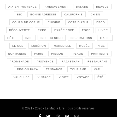
AIX EN PROVENCE
AMÉNAGEMENT
BALADE
BEAGLE
BIO
BONNE ADRESSE
CALIFORNIE
CHIEN
COUPS DE COEUR
CUISINE
CÔTE D'AZUR
DÉCO
DÉCOUVERTE
EXPO
EXPÉRIENCE
FOOD
HIVER
HÔTEL
INDE
INDE DU NORD
INSPIRATIONS
ITALIE
LE SUD
LUBÉRON
MARSEILLE
MUSÉE
NICE
NORMANDIE
PARIS
PIÉMONT
PLAGE
PRINTEMPS
PROMENADE
PROVENCE
RAJASTHAN
RESTAURANT
RÉGION PACA
TENDANCE
TOURISME
VAR
VAUCLUSE
VINTAGE
VISITE
VOYAGE
ÉTÉ
© 2021 - 2026 - Le Mag à Lire. Tous droits réservés.