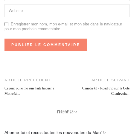
Enregistrer mon nom, mon e-mail et mon site dans le navigateur
pour mon prochain commentaire.
ARTICLE PRÉCÉDENT
ARTICLE SUIVANT
Ce jour où je me suis faite tatouer à
Canada #3 - Road trip sur la Côte
Montréal...
Charlevoix...
Facebook
Instagram
Twitter
Pinterest
E-
mail
Abonne-toi et reçois toutes les nouveautés du Mag’ ✨