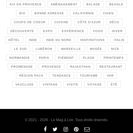
AIX EN PROVENCE
AMÉNAGEMENT
BALADE
BEAGLE
BIO
BONNE ADRESSE
CALIFORNIE
CHIEN
COUPS DE COEUR
CUISINE
CÔTE D'AZUR
DÉCO
DÉCOUVERTE
EXPO
EXPÉRIENCE
FOOD
HIVER
HÔTEL
INDE
INDE DU NORD
INSPIRATIONS
ITALIE
LE SUD
LUBÉRON
MARSEILLE
MUSÉE
NICE
NORMANDIE
PARIS
PIÉMONT
PLAGE
PRINTEMPS
PROMENADE
PROVENCE
RAJASTHAN
RESTAURANT
RÉGION PACA
TENDANCE
TOURISME
VAR
VAUCLUSE
VINTAGE
VISITE
VOYAGE
ÉTÉ
© 2021 - 2026 - Le Mag à Lire. Tous droits réservés.