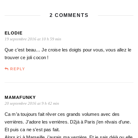
2 COMMENTS
ELODIE
19 septembre 2016 at 10 h 59 min
Que c’est beau… Je croise les doigts pour vous, vous allez le
trouver ce joli cocon !
REPLY
MAMAFUNKY
20 septembre 2016 at 9 h 42 min
Ca m’a toujours fait rêver ces grands volumes avec des
verrières. J’adore les verrières. D2jà à Paris j’en rêvais d’une.
Et puis ca ne s’est pas fait.
Alors ici à Marseille, j’aurais ma verrière. Et je sais déjà ou elle