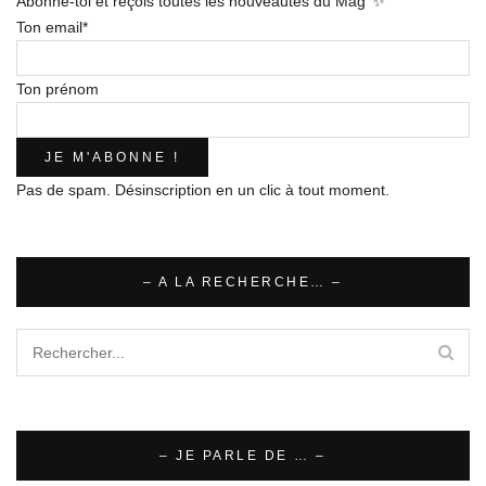
Abonne-toi et reçois toutes les nouveautés du Mag’ ✨
Ton email*
Ton prénom
Pas de spam. Désinscription en un clic à tout moment.
– A LA RECHERCHE… –
– JE PARLE DE … –