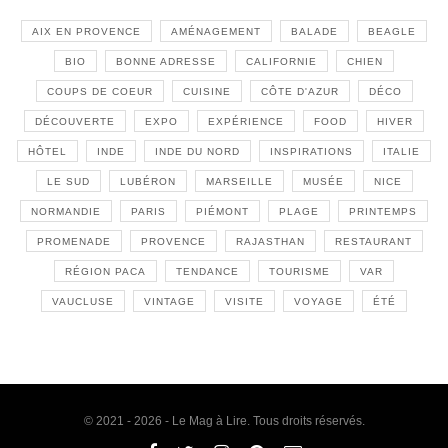
AIX EN PROVENCE
AMÉNAGEMENT
BALADE
BEAGLE
BIO
BONNE ADRESSE
CALIFORNIE
CHIEN
COUPS DE COEUR
CUISINE
CÔTE D'AZUR
DÉCO
DÉCOUVERTE
EXPO
EXPÉRIENCE
FOOD
HIVER
HÔTEL
INDE
INDE DU NORD
INSPIRATIONS
ITALIE
LE SUD
LUBÉRON
MARSEILLE
MUSÉE
NICE
NORMANDIE
PARIS
PIÉMONT
PLAGE
PRINTEMPS
PROMENADE
PROVENCE
RAJASTHAN
RESTAURANT
RÉGION PACA
TENDANCE
TOURISME
VAR
VAUCLUSE
VINTAGE
VISITE
VOYAGE
ÉTÉ
© 2021 - 2026 - Le Mag à Lire. Tous droits réservés.