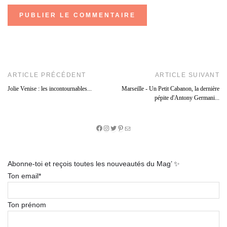
ARTICLE PRÉCÉDENT
ARTICLE SUIVANT
Jolie Venise : les incontournables...
Marseille - Un Petit Cabanon, la dernière
pépite d'Antony Germani...
Facebook
Instagram
Twitter
Pinterest
E-
mail
Abonne-toi et reçois toutes les nouveautés du Mag’ ✨
Ton email*
Ton prénom