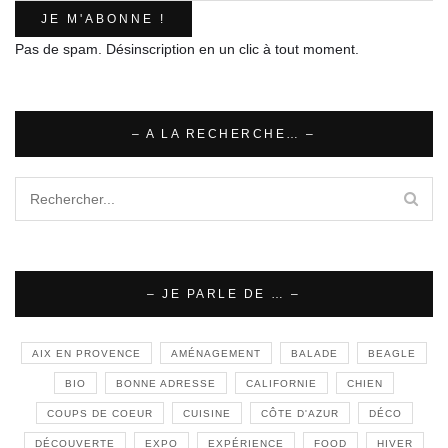
Pas de spam. Désinscription en un clic à tout moment.
– A LA RECHERCHE… –
– JE PARLE DE … –
AIX EN PROVENCE
AMÉNAGEMENT
BALADE
BEAGLE
BIO
BONNE ADRESSE
CALIFORNIE
CHIEN
COUPS DE COEUR
CUISINE
CÔTE D'AZUR
DÉCO
DÉCOUVERTE
EXPO
EXPÉRIENCE
FOOD
HIVER