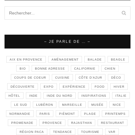
– JE PARLE DE … –
AIX EN PROVENCE
AMÉNAGEMENT
BALADE
BEAGLE
BIO
BONNE ADRESSE
CALIFORNIE
CHIEN
COUPS DE COEUR
CUISINE
CÔTE D'AZUR
DÉCO
DÉCOUVERTE
EXPO
EXPÉRIENCE
FOOD
HIVER
HÔTEL
INDE
INDE DU NORD
INSPIRATIONS
ITALIE
LE SUD
LUBÉRON
MARSEILLE
MUSÉE
NICE
NORMANDIE
PARIS
PIÉMONT
PLAGE
PRINTEMPS
PROMENADE
PROVENCE
RAJASTHAN
RESTAURANT
RÉGION PACA
TENDANCE
TOURISME
VAR