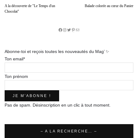
A la découverte de "Le Temps d'un
Balade colorée au cœur du Panier
Chocolat"
Facebook
Instagram
Twitter
Pinterest
E-
mail
Abonne-toi et reçois toutes les nouveautés du Mag’ ✨
Ton email*
Ton prénom
Pas de spam. Désinscription en un clic à tout moment.
– A LA RECHERCHE… –