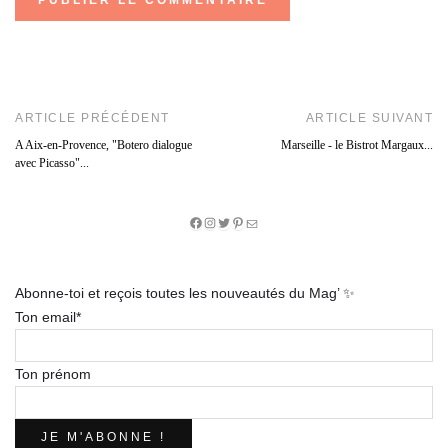
ARTICLE PRÉCÉDENT
ARTICLE SUIVANT
A Aix-en-Provence, "Botero dialogue
Marseille - le Bistrot Margaux...
avec Picasso"...
Facebook
Instagram
Twitter
Pinterest
E-
mail
Abonne-toi et reçois toutes les nouveautés du Mag’ ✨
Ton email*
Ton prénom