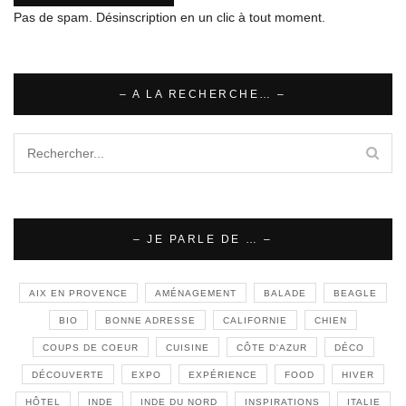
Pas de spam. Désinscription en un clic à tout moment.
– A LA RECHERCHE… –
– JE PARLE DE … –
AIX EN PROVENCE
AMÉNAGEMENT
BALADE
BEAGLE
BIO
BONNE ADRESSE
CALIFORNIE
CHIEN
COUPS DE COEUR
CUISINE
CÔTE D'AZUR
DÉCO
DÉCOUVERTE
EXPO
EXPÉRIENCE
FOOD
HIVER
HÔTEL
INDE
INDE DU NORD
INSPIRATIONS
ITALIE