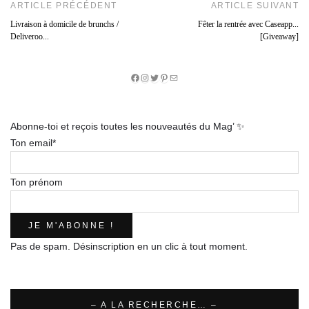
ARTICLE PRÉCÉDENT
ARTICLE SUIVANT
Livraison à domicile de brunchs /
Fêter la rentrée avec Caseapp...
Deliveroo...
[Giveaway]
Facebook
Instagram
Twitter
Pinterest
E-
mail
Abonne-toi et reçois toutes les nouveautés du Mag’ ✨
Ton email*
Ton prénom
Pas de spam. Désinscription en un clic à tout moment.
– A LA RECHERCHE… –