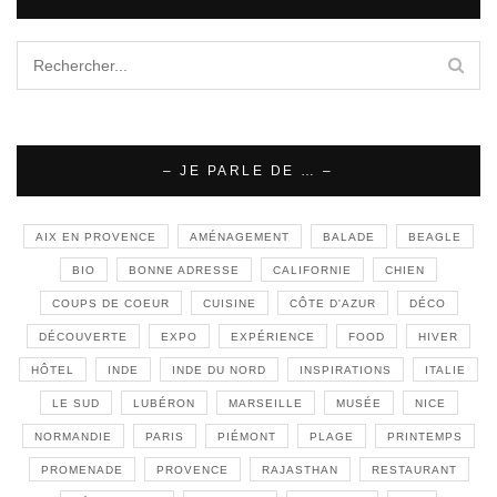
– JE PARLE DE … –
AIX EN PROVENCE
AMÉNAGEMENT
BALADE
BEAGLE
BIO
BONNE ADRESSE
CALIFORNIE
CHIEN
COUPS DE COEUR
CUISINE
CÔTE D'AZUR
DÉCO
DÉCOUVERTE
EXPO
EXPÉRIENCE
FOOD
HIVER
HÔTEL
INDE
INDE DU NORD
INSPIRATIONS
ITALIE
LE SUD
LUBÉRON
MARSEILLE
MUSÉE
NICE
NORMANDIE
PARIS
PIÉMONT
PLAGE
PRINTEMPS
PROMENADE
PROVENCE
RAJASTHAN
RESTAURANT