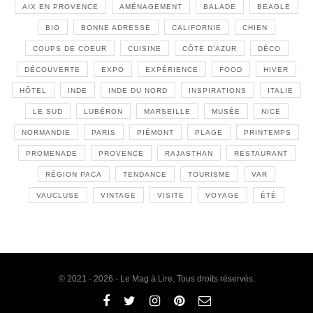
AIX EN PROVENCE
AMÉNAGEMENT
BALADE
BEAGLE
BIO
BONNE ADRESSE
CALIFORNIE
CHIEN
COUPS DE COEUR
CUISINE
CÔTE D'AZUR
DÉCO
DÉCOUVERTE
EXPO
EXPÉRIENCE
FOOD
HIVER
HÔTEL
INDE
INDE DU NORD
INSPIRATIONS
ITALIE
LE SUD
LUBÉRON
MARSEILLE
MUSÉE
NICE
NORMANDIE
PARIS
PIÉMONT
PLAGE
PRINTEMPS
PROMENADE
PROVENCE
RAJASTHAN
RESTAURANT
RÉGION PACA
TENDANCE
TOURISME
VAR
VAUCLUSE
VINTAGE
VISITE
VOYAGE
ÉTÉ
© 2021 - 2026 - Le Mag à Lire. Tous droits réservés.