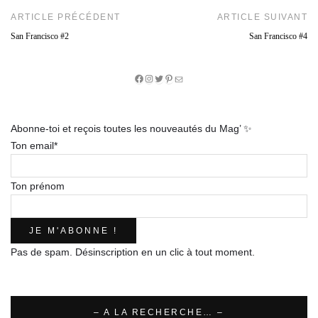
ARTICLE PRÉCÉDENT
ARTICLE SUIVANT
San Francisco #2
San Francisco #4
Facebook
Instagram
Twitter
Pinterest
E-
mail
Abonne-toi et reçois toutes les nouveautés du Mag’ ✨
Ton email*
Ton prénom
Pas de spam. Désinscription en un clic à tout moment.
– A LA RECHERCHE… –