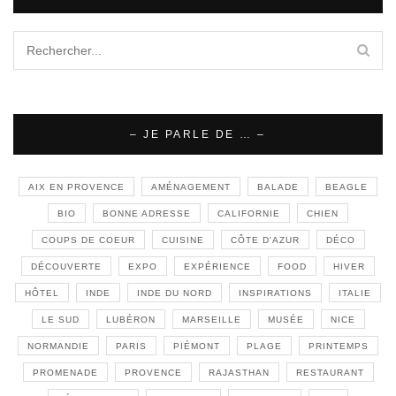
– JE PARLE DE … –
AIX EN PROVENCE
AMÉNAGEMENT
BALADE
BEAGLE
BIO
BONNE ADRESSE
CALIFORNIE
CHIEN
COUPS DE COEUR
CUISINE
CÔTE D'AZUR
DÉCO
DÉCOUVERTE
EXPO
EXPÉRIENCE
FOOD
HIVER
HÔTEL
INDE
INDE DU NORD
INSPIRATIONS
ITALIE
LE SUD
LUBÉRON
MARSEILLE
MUSÉE
NICE
NORMANDIE
PARIS
PIÉMONT
PLAGE
PRINTEMPS
PROMENADE
PROVENCE
RAJASTHAN
RESTAURANT