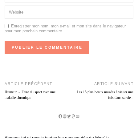
Enregistrer mon nom, mon e-mail et mon site dans le navigateur
pour mon prochain commentaire.
ARTICLE PRÉCÉDENT
ARTICLE SUIVANT
Humeur ∼ Faire du sport avec une
Les 15 plus beaux musées à visiter une
maladie chronique
fois dans sa vie...
Facebook
Instagram
Twitter
Pinterest
E-
mail
Abonne-toi et reçois toutes les nouveautés du Mag’ ✨