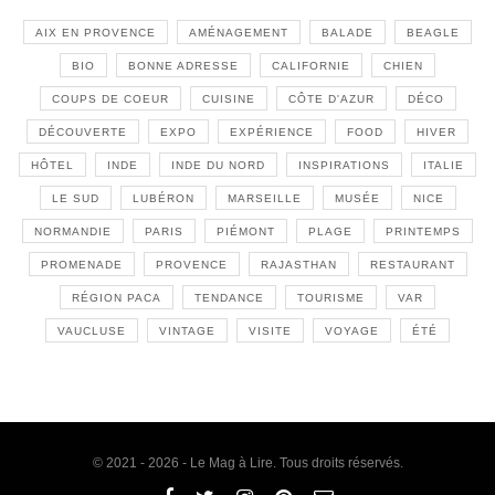
AIX EN PROVENCE
AMÉNAGEMENT
BALADE
BEAGLE
BIO
BONNE ADRESSE
CALIFORNIE
CHIEN
COUPS DE COEUR
CUISINE
CÔTE D'AZUR
DÉCO
DÉCOUVERTE
EXPO
EXPÉRIENCE
FOOD
HIVER
HÔTEL
INDE
INDE DU NORD
INSPIRATIONS
ITALIE
LE SUD
LUBÉRON
MARSEILLE
MUSÉE
NICE
NORMANDIE
PARIS
PIÉMONT
PLAGE
PRINTEMPS
PROMENADE
PROVENCE
RAJASTHAN
RESTAURANT
RÉGION PACA
TENDANCE
TOURISME
VAR
VAUCLUSE
VINTAGE
VISITE
VOYAGE
ÉTÉ
© 2021 - 2026 - Le Mag à Lire. Tous droits réservés.