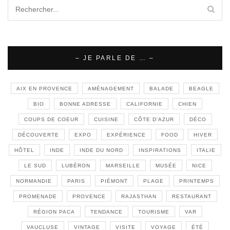
– JE PARLE DE … –
AIX EN PROVENCE
AMÉNAGEMENT
BALADE
BEAGLE
BIO
BONNE ADRESSE
CALIFORNIE
CHIEN
COUPS DE COEUR
CUISINE
CÔTE D'AZUR
DÉCO
DÉCOUVERTE
EXPO
EXPÉRIENCE
FOOD
HIVER
HÔTEL
INDE
INDE DU NORD
INSPIRATIONS
ITALIE
LE SUD
LUBÉRON
MARSEILLE
MUSÉE
NICE
NORMANDIE
PARIS
PIÉMONT
PLAGE
PRINTEMPS
PROMENADE
PROVENCE
RAJASTHAN
RESTAURANT
RÉGION PACA
TENDANCE
TOURISME
VAR
VAUCLUSE
VINTAGE
VISITE
VOYAGE
ÉTÉ