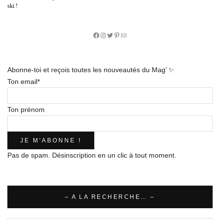
ski !
Facebook
Instagram
Twitter
Pinterest
E-
mail
Abonne-toi et reçois toutes les nouveautés du Mag’ ✨
Ton email*
Ton prénom
Pas de spam. Désinscription en un clic à tout moment.
– A LA RECHERCHE… –