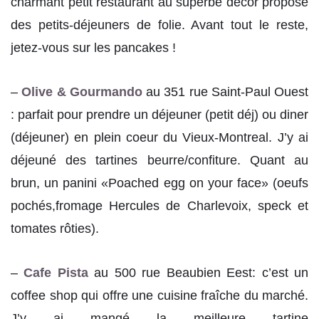
charmant petit restaurant au superbe décor propose
des petits-déjeuners de folie. Avant tout le reste,
jetez-vous sur les pancakes !
–
Olive & Gourmando
au 351 rue Saint-Paul Ouest
: parfait pour prendre un déjeuner (petit déj) ou diner
(déjeuner) en plein coeur du Vieux-Montreal. J’y ai
déjeuné des tartines beurre/confiture. Quant au
brun, un panini «Poached egg on your face» (oeufs
pochés,fromage Hercules de Charlevoix, speck et
tomates rôties).
–
Cafe Pista
au
500 rue Beaubien Eest
: c’est un
coffee shop qui offre une cuisine fraîche du marché.
J’y ai mangé la meilleure tartine