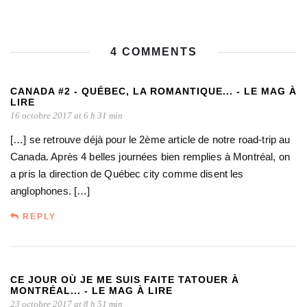
4 COMMENTS
CANADA #2 - QUÉBEC, LA ROMANTIQUE... - LE MAG À
LIRE
16 octobre 2017 at 6 h 31 min
[…] se retrouve déjà pour le 2ème article de notre road-trip au
Canada. Après 4 belles journées bien remplies à Montréal, on
a pris la direction de Québec city comme disent les
anglophones. […]
REPLY
CE JOUR OÙ JE ME SUIS FAITE TATOUER À
MONTRÉAL... - LE MAG À LIRE
23 octobre 2017 at 8 h 51 min