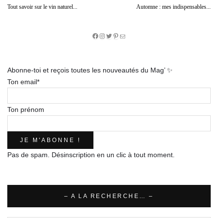
Tout savoir sur le vin naturel...
Automne : mes indispensables...
Facebook
Instagram
Twitter
Pinterest
E-
mail
Abonne-toi et reçois toutes les nouveautés du Mag’ ✨
Ton email*
Ton prénom
Pas de spam. Désinscription en un clic à tout moment.
– A LA RECHERCHE… –