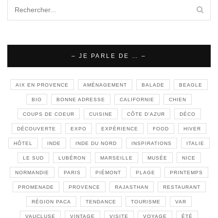
– JE PARLE DE … –
AIX EN PROVENCE
AMÉNAGEMENT
BALADE
BEAGLE
BIO
BONNE ADRESSE
CALIFORNIE
CHIEN
COUPS DE COEUR
CUISINE
CÔTE D'AZUR
DÉCO
DÉCOUVERTE
EXPO
EXPÉRIENCE
FOOD
HIVER
HÔTEL
INDE
INDE DU NORD
INSPIRATIONS
ITALIE
LE SUD
LUBÉRON
MARSEILLE
MUSÉE
NICE
NORMANDIE
PARIS
PIÉMONT
PLAGE
PRINTEMPS
PROMENADE
PROVENCE
RAJASTHAN
RESTAURANT
RÉGION PACA
TENDANCE
TOURISME
VAR
VAUCLUSE
VINTAGE
VISITE
VOYAGE
ÉTÉ