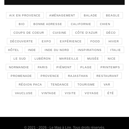
AIX EN PROVENCE
AMÉNAGEMENT
BALADE
BEAGLE
BIO
BONNE ADRESSE
CALIFORNIE
CHIEN
COUPS DE COEUR
CUISINE
CÔTE D'AZUR
DÉCO
DÉCOUVERTE
EXPO
EXPÉRIENCE
FOOD
HIVER
HÔTEL
INDE
INDE DU NORD
INSPIRATIONS
ITALIE
LE SUD
LUBÉRON
MARSEILLE
MUSÉE
NICE
NORMANDIE
PARIS
PIÉMONT
PLAGE
PRINTEMPS
PROMENADE
PROVENCE
RAJASTHAN
RESTAURANT
RÉGION PACA
TENDANCE
TOURISME
VAR
VAUCLUSE
VINTAGE
VISITE
VOYAGE
ÉTÉ
© 2021 - 2026 - Le Mag à Lire. Tous droits réservés.