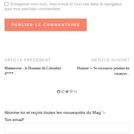
Enregistrer mon nom, mon e-mail et mon site dans le navigateur
pour mon prochain commentaire.
ARTICLE PRÉCÉDENT
ARTICLE SUIVANT
Malataverne - le Domaine du Colombier
Humeur ∼ Se ressourcer pendant les
4****...
vacances...
Facebook
Instagram
Twitter
Pinterest
E-
mail
Abonne-toi et reçois toutes les nouveautés du Mag’ ✨
Ton email*