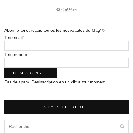
Facebook
Instagram
Twitter
Pinterest
E-
mail
Abonne-toi et reçois toutes les nouveautés du Mag’ ✨
Ton email*
Ton prénom
Pas de spam. Désinscription en un clic à tout moment.
– A LA RECHERCHE… –