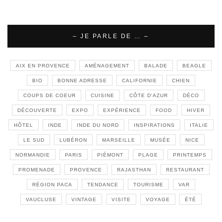
– JE PARLE DE … –
AIX EN PROVENCE
AMÉNAGEMENT
BALADE
BEAGLE
BIO
BONNE ADRESSE
CALIFORNIE
CHIEN
COUPS DE COEUR
CUISINE
CÔTE D'AZUR
DÉCO
DÉCOUVERTE
EXPO
EXPÉRIENCE
FOOD
HIVER
HÔTEL
INDE
INDE DU NORD
INSPIRATIONS
ITALIE
LE SUD
LUBÉRON
MARSEILLE
MUSÉE
NICE
NORMANDIE
PARIS
PIÉMONT
PLAGE
PRINTEMPS
PROMENADE
PROVENCE
RAJASTHAN
RESTAURANT
RÉGION PACA
TENDANCE
TOURISME
VAR
VAUCLUSE
VINTAGE
VISITE
VOYAGE
ÉTÉ