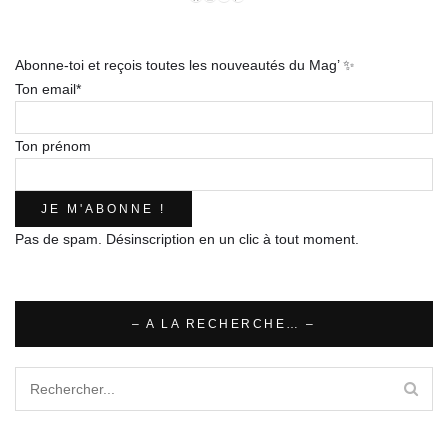
Facebook
Instagram
Twitter
Pinterest
E-
mail
Abonne-toi et reçois toutes les nouveautés du Mag’ ✨
Ton email*
Ton prénom
Pas de spam. Désinscription en un clic à tout moment.
– A LA RECHERCHE… –