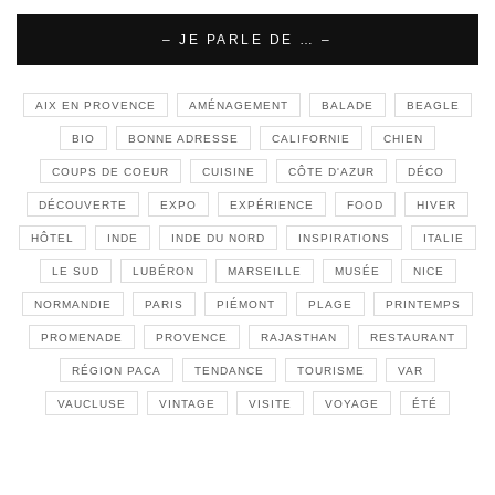
– JE PARLE DE … –
AIX EN PROVENCE
AMÉNAGEMENT
BALADE
BEAGLE
BIO
BONNE ADRESSE
CALIFORNIE
CHIEN
COUPS DE COEUR
CUISINE
CÔTE D'AZUR
DÉCO
DÉCOUVERTE
EXPO
EXPÉRIENCE
FOOD
HIVER
HÔTEL
INDE
INDE DU NORD
INSPIRATIONS
ITALIE
LE SUD
LUBÉRON
MARSEILLE
MUSÉE
NICE
NORMANDIE
PARIS
PIÉMONT
PLAGE
PRINTEMPS
PROMENADE
PROVENCE
RAJASTHAN
RESTAURANT
RÉGION PACA
TENDANCE
TOURISME
VAR
VAUCLUSE
VINTAGE
VISITE
VOYAGE
ÉTÉ