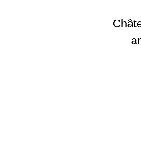
Châte
am