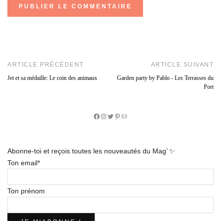
ARTICLE PRÉCÉDENT
ARTICLE SUIVANT
Jet et sa médaille: Le coin des animaux
Garden party by Pablo - Les Terrasses du
Port
Facebook
Instagram
Twitter
Pinterest
E-
mail
Abonne-toi et reçois toutes les nouveautés du Mag’ ✨
Ton email*
Ton prénom