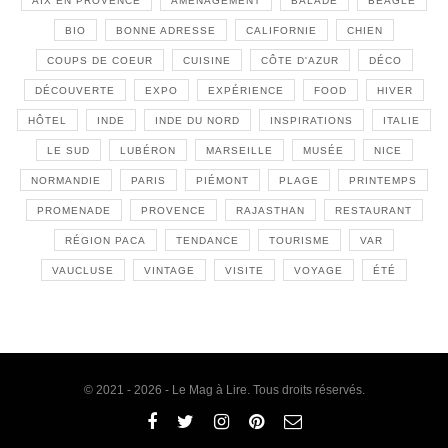
AIX EN PROVENCE
AMÉNAGEMENT
BALADE
BEAGLE
BIO
BONNE ADRESSE
CALIFORNIE
CHIEN
COUPS DE COEUR
CUISINE
CÔTE D'AZUR
DÉCO
DÉCOUVERTE
EXPO
EXPÉRIENCE
FOOD
HIVER
HÔTEL
INDE
INDE DU NORD
INSPIRATIONS
ITALIE
LE SUD
LUBÉRON
MARSEILLE
MUSÉE
NICE
NORMANDIE
PARIS
PIÉMONT
PLAGE
PRINTEMPS
PROMENADE
PROVENCE
RAJASTHAN
RESTAURANT
RÉGION PACA
TENDANCE
TOURISME
VAR
VAUCLUSE
VINTAGE
VISITE
VOYAGE
ÉTÉ
© 2021 - 2026 - Le Mag à Lire. Tous droits réservés.