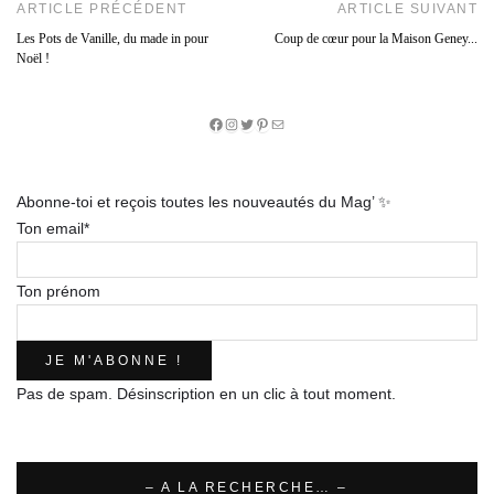
ARTICLE PRÉCÉDENT
ARTICLE SUIVANT
Les Pots de Vanille, du made in pour
Coup de cœur pour la Maison Geney...
Noël !
Facebook
Instagram
Twitter
Pinterest
E-
mail
Abonne-toi et reçois toutes les nouveautés du Mag’ ✨
Ton email*
Ton prénom
Pas de spam. Désinscription en un clic à tout moment.
– A LA RECHERCHE… –