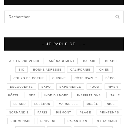
– JE PARLE DE … –
AIX EN PROVENCE
AMÉNAGEMENT
BALADE
BEAGLE
BIO
BONNE ADRESSE
CALIFORNIE
CHIEN
COUPS DE COEUR
CUISINE
CÔTE D'AZUR
DÉCO
DÉCOUVERTE
EXPO
EXPÉRIENCE
FOOD
HIVER
HÔTEL
INDE
INDE DU NORD
INSPIRATIONS
ITALIE
LE SUD
LUBÉRON
MARSEILLE
MUSÉE
NICE
NORMANDIE
PARIS
PIÉMONT
PLAGE
PRINTEMPS
PROMENADE
PROVENCE
RAJASTHAN
RESTAURANT