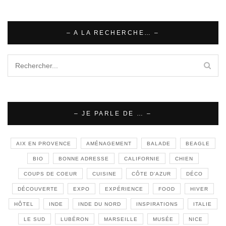
– A LA RECHERCHE… –
– JE PARLE DE … –
AIX EN PROVENCE
AMÉNAGEMENT
BALADE
BEAGLE
BIO
BONNE ADRESSE
CALIFORNIE
CHIEN
COUPS DE COEUR
CUISINE
CÔTE D'AZUR
DÉCO
DÉCOUVERTE
EXPO
EXPÉRIENCE
FOOD
HIVER
HÔTEL
INDE
INDE DU NORD
INSPIRATIONS
ITALIE
LE SUD
LUBÉRON
MARSEILLE
MUSÉE
NICE