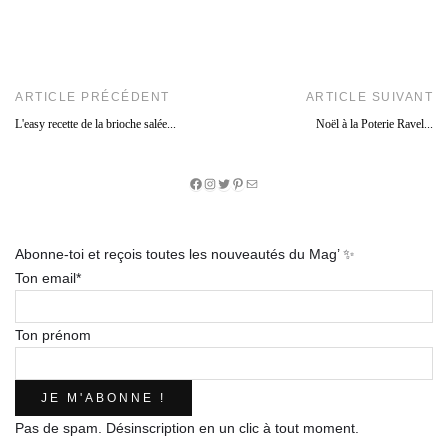
ARTICLE PRÉCÉDENT
ARTICLE SUIVANT
L'easy recette de la brioche salée...
Noël à la Poterie Ravel...
Facebook
Instagram
Twitter
Pinterest
E-
mail
Abonne-toi et reçois toutes les nouveautés du Mag’ ✨
Ton email*
Ton prénom
Pas de spam. Désinscription en un clic à tout moment.