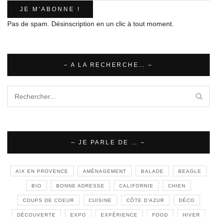
Pas de spam. Désinscription en un clic à tout moment.
– A LA RECHERCHE… –
– JE PARLE DE … –
AIX EN PROVENCE
AMÉNAGEMENT
BALADE
BEAGLE
BIO
BONNE ADRESSE
CALIFORNIE
CHIEN
COUPS DE COEUR
CUISINE
CÔTE D'AZUR
DÉCO
DÉCOUVERTE
EXPO
EXPÉRIENCE
FOOD
HIVER