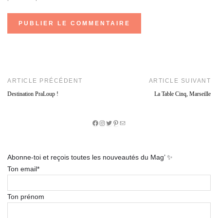
ARTICLE PRÉCÉDENT
ARTICLE SUIVANT
Destination PraLoup !
La Table Cinq, Marseille
Facebook
Instagram
Twitter
Pinterest
E-
mail
Abonne-toi et reçois toutes les nouveautés du Mag’ ✨
Ton email*
Ton prénom