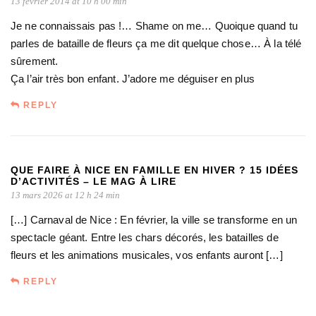
13 février 2014 at 10 h 00 min
Je ne connaissais pas !… Shame on me… Quoique quand tu
parles de bataille de fleurs ça me dit quelque chose… À la télé
sûrement.
Ça l’air très bon enfant. J’adore me déguiser en plus
REPLY
QUE FAIRE À NICE EN FAMILLE EN HIVER ? 15 IDÉES
D’ACTIVITÉS – LE MAG À LIRE
13 mars 2026 at 12 h 24 min
[…] Carnaval de Nice : En février, la ville se transforme en un
spectacle géant. Entre les chars décorés, les batailles de
fleurs et les animations musicales, vos enfants auront […]
REPLY