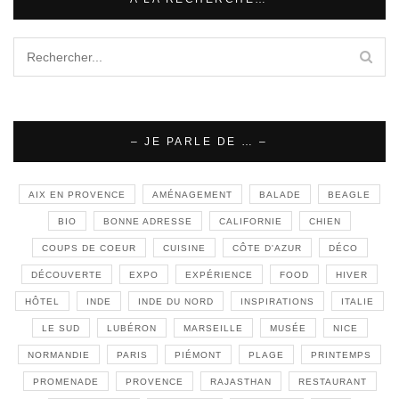
– JE PARLE DE … –
AIX EN PROVENCE
AMÉNAGEMENT
BALADE
BEAGLE
BIO
BONNE ADRESSE
CALIFORNIE
CHIEN
COUPS DE COEUR
CUISINE
CÔTE D'AZUR
DÉCO
DÉCOUVERTE
EXPO
EXPÉRIENCE
FOOD
HIVER
HÔTEL
INDE
INDE DU NORD
INSPIRATIONS
ITALIE
LE SUD
LUBÉRON
MARSEILLE
MUSÉE
NICE
NORMANDIE
PARIS
PIÉMONT
PLAGE
PRINTEMPS
PROMENADE
PROVENCE
RAJASTHAN
RESTAURANT