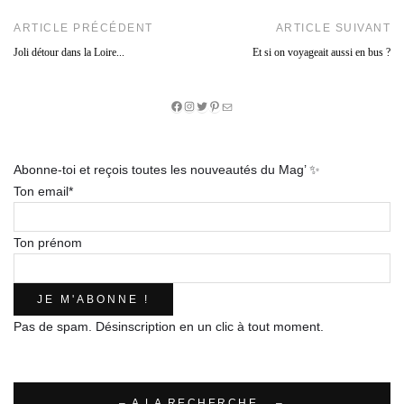
ARTICLE PRÉCÉDENT
ARTICLE SUIVANT
Joli détour dans la Loire...
Et si on voyageait aussi en bus ?
Facebook
Instagram
Twitter
Pinterest
E-
mail
Abonne-toi et reçois toutes les nouveautés du Mag’ ✨
Ton email*
Ton prénom
Pas de spam. Désinscription en un clic à tout moment.
– A LA RECHERCHE… –