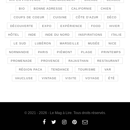
BIO
BONNE ADRESSE
CALIFORNIE
CHIEN
COUPS DE COEUR
CUISINE
CÔTE D'AZUR
DÉCO
DÉCOUVERTE
EXPO
EXPÉRIENCE
FOOD
HIVER
HÔTEL
INDE
INDE DU NORD
INSPIRATIONS
ITALIE
LE SUD
LUBÉRON
MARSEILLE
MUSÉE
NICE
NORMANDIE
PARIS
PIÉMONT
PLAGE
PRINTEMPS
PROMENADE
PROVENCE
RAJASTHAN
RESTAURANT
RÉGION PACA
TENDANCE
TOURISME
VAR
VAUCLUSE
VINTAGE
VISITE
VOYAGE
ÉTÉ
© 2021 - 2026 - Le Mag à Lire. Tous droits réservés.