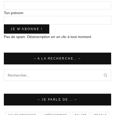
Ton prénom
Pas de spam. Désinscription en un clic à tout moment.
– A LA RECHERCHE… –
– JE PARLE DE … –
AIX EN PROVENCE
AMÉNAGEMENT
BALADE
BEAGLE