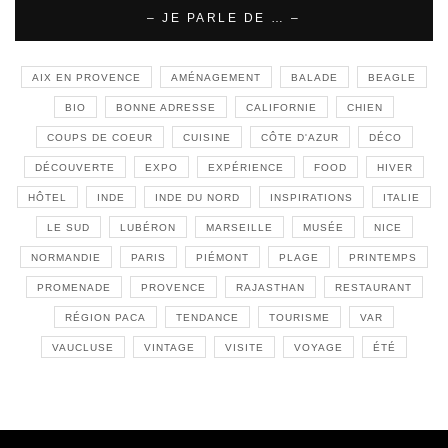
– JE PARLE DE … –
AIX EN PROVENCE
AMÉNAGEMENT
BALADE
BEAGLE
BIO
BONNE ADRESSE
CALIFORNIE
CHIEN
COUPS DE COEUR
CUISINE
CÔTE D'AZUR
DÉCO
DÉCOUVERTE
EXPO
EXPÉRIENCE
FOOD
HIVER
HÔTEL
INDE
INDE DU NORD
INSPIRATIONS
ITALIE
LE SUD
LUBÉRON
MARSEILLE
MUSÉE
NICE
NORMANDIE
PARIS
PIÉMONT
PLAGE
PRINTEMPS
PROMENADE
PROVENCE
RAJASTHAN
RESTAURANT
RÉGION PACA
TENDANCE
TOURISME
VAR
VAUCLUSE
VINTAGE
VISITE
VOYAGE
ÉTÉ