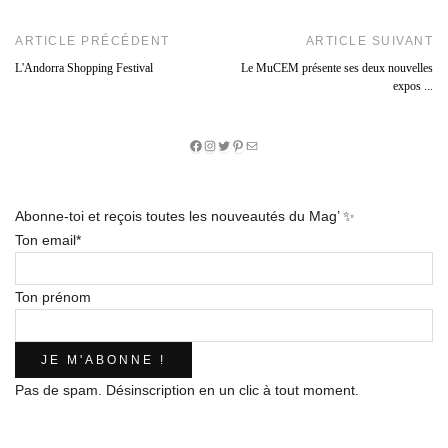
ARTICLE PRÉCÉDENT
ARTICLE SUIVANT
L'Andorra Shopping Festival
Le MuCEM présente ses deux nouvelles
expos ...
Facebook
Instagram
Twitter
Pinterest
E-
mail
Abonne-toi et reçois toutes les nouveautés du Mag’ ✨
Ton email*
Ton prénom
Pas de spam. Désinscription en un clic à tout moment.