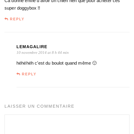
Ca donne envie d’avoir un chien rien que pour acheter ces
super doggybox !!
REPLY
LEMAGALIRE
10 novembre 2014 at 8 h 44 min
héhéhéh c’est du boulot quand même 🙂
REPLY
LAISSER UN COMMENTAIRE