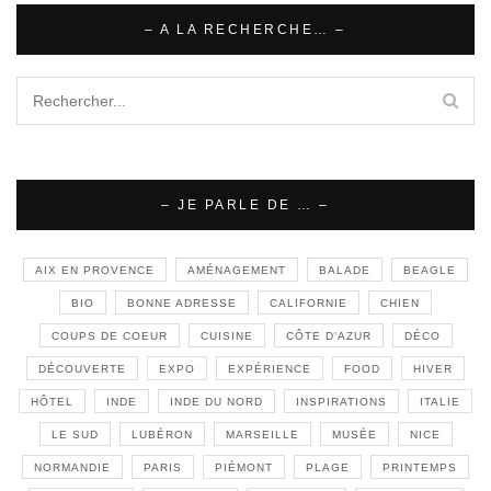
– A LA RECHERCHE… –
– JE PARLE DE … –
AIX EN PROVENCE
AMÉNAGEMENT
BALADE
BEAGLE
BIO
BONNE ADRESSE
CALIFORNIE
CHIEN
COUPS DE COEUR
CUISINE
CÔTE D'AZUR
DÉCO
DÉCOUVERTE
EXPO
EXPÉRIENCE
FOOD
HIVER
HÔTEL
INDE
INDE DU NORD
INSPIRATIONS
ITALIE
LE SUD
LUBÉRON
MARSEILLE
MUSÉE
NICE
NORMANDIE
PARIS
PIÉMONT
PLAGE
PRINTEMPS