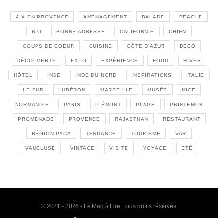
AIX EN PROVENCE
AMÉNAGEMENT
BALADE
BEAGLE
BIO
BONNE ADRESSE
CALIFORNIE
CHIEN
COUPS DE COEUR
CUISINE
CÔTE D'AZUR
DÉCO
DÉCOUVERTE
EXPO
EXPÉRIENCE
FOOD
HIVER
HÔTEL
INDE
INDE DU NORD
INSPIRATIONS
ITALIE
LE SUD
LUBÉRON
MARSEILLE
MUSÉE
NICE
NORMANDIE
PARIS
PIÉMONT
PLAGE
PRINTEMPS
PROMENADE
PROVENCE
RAJASTHAN
RESTAURANT
RÉGION PACA
TENDANCE
TOURISME
VAR
VAUCLUSE
VINTAGE
VISITE
VOYAGE
ÉTÉ
© 2021 - 2026 - Le Mag à Lire. Tous droits réservés.