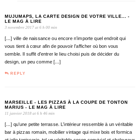
MUJUMAPS, LA CARTE DESIGN DE VOTRE VILLE... -
LE MAG À LIRE
3 novembre 2017 at 6 h 00 min
[…] ville de naissance ou encore n’importe quel endroit qui
vous tient à cœur afin de pouvoir l’afficher où bon vous
semble. Il suffit d’entrer le lieu choisi puis de décider du
design, un peu comme […]
REPLY
MARSEILLE - LES PIZZAS À LA COUPE DE TONTON
MARIUS - LE MAG À LIRE
11 janvier 2018 at 6 h 46 min
[…] qu’une petite terrasse. L’intérieur ressemble à un véritable
bar à pizzas romain, mobilier vintage qui mixe bois et formica
et jolie tapisserie, tel un véritable cocon convivial et chaleureux