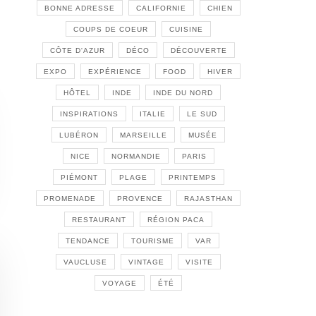
BONNE ADRESSE
CALIFORNIE
CHIEN
COUPS DE COEUR
CUISINE
CÔTE D'AZUR
DÉCO
DÉCOUVERTE
EXPO
EXPÉRIENCE
FOOD
HIVER
HÔTEL
INDE
INDE DU NORD
INSPIRATIONS
ITALIE
LE SUD
LUBÉRON
MARSEILLE
MUSÉE
NICE
NORMANDIE
PARIS
PIÉMONT
PLAGE
PRINTEMPS
PROMENADE
PROVENCE
RAJASTHAN
RESTAURANT
RÉGION PACA
TENDANCE
TOURISME
VAR
VAUCLUSE
VINTAGE
VISITE
VOYAGE
ÉTÉ