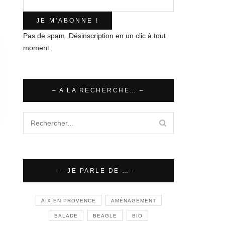
Pas de spam. Désinscription en un clic à tout
moment.
– A LA RECHERCHE… –
– JE PARLE DE … –
AIX EN PROVENCE
AMÉNAGEMENT
BALADE
BEAGLE
BIO