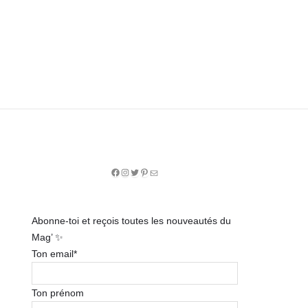
Facebook
Instagram
Twitter
Pinterest
E-
mail
Abonne-toi et reçois toutes les nouveautés du
Mag’ ✨
Ton email*
Ton prénom