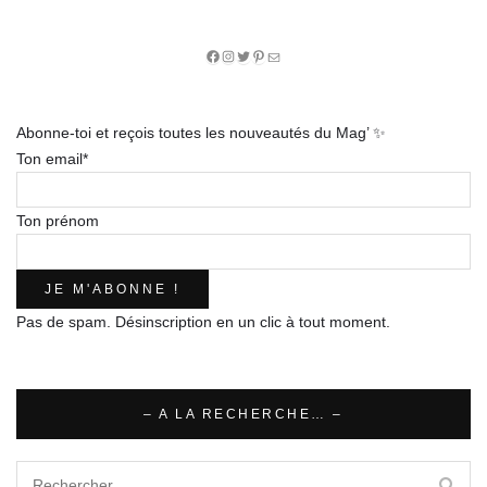
Facebook
Instagram
Twitter
Pinterest
E-
mail
Abonne-toi et reçois toutes les nouveautés du Mag’ ✨
Ton email*
Ton prénom
Pas de spam. Désinscription en un clic à tout moment.
– A LA RECHERCHE… –