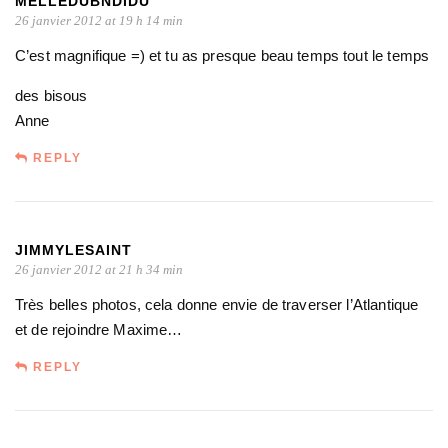
MELLEDUBNDIDU
26 janvier 2012 at 19 h 14 min
C’est magnifique =) et tu as presque beau temps tout le temps
des bisous
Anne
REPLY
JIMMYLESAINT
26 janvier 2012 at 21 h 34 min
Très belles photos, cela donne envie de traverser l’Atlantique
et de rejoindre Maxime…
REPLY