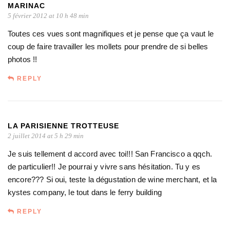
MARINAC
5 février 2012 at 10 h 48 min
Toutes ces vues sont magnifiques et je pense que ça vaut le
coup de faire travailler les mollets pour prendre de si belles
photos !!
REPLY
LA PARISIENNE TROTTEUSE
2 juillet 2014 at 5 h 29 min
Je suis tellement d accord avec toi!!! San Francisco a qqch.
de particulier!! Je pourrai y vivre sans hésitation. Tu y es
encore??? Si oui, teste la dégustation de wine merchant, et la
kystes company, le tout dans le ferry building
REPLY