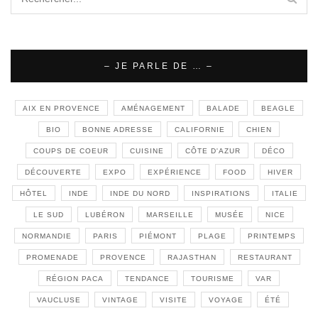
– JE PARLE DE … –
AIX EN PROVENCE
AMÉNAGEMENT
BALADE
BEAGLE
BIO
BONNE ADRESSE
CALIFORNIE
CHIEN
COUPS DE COEUR
CUISINE
CÔTE D'AZUR
DÉCO
DÉCOUVERTE
EXPO
EXPÉRIENCE
FOOD
HIVER
HÔTEL
INDE
INDE DU NORD
INSPIRATIONS
ITALIE
LE SUD
LUBÉRON
MARSEILLE
MUSÉE
NICE
NORMANDIE
PARIS
PIÉMONT
PLAGE
PRINTEMPS
PROMENADE
PROVENCE
RAJASTHAN
RESTAURANT
RÉGION PACA
TENDANCE
TOURISME
VAR
VAUCLUSE
VINTAGE
VISITE
VOYAGE
ÉTÉ