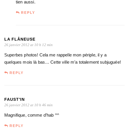
tien aussi.
REPLY
LA FLÂNEUSE
26 janvier 2012 at 10 h 12 min
Superbes photos! Cela me rappelle mon périple, il y a
quelques mois là bas… Cette ville m’a totalement subjuguée!
REPLY
FAUST'IN
26 janvier 2012 at 10 h 46 min
Magnifique, comme d’hab ^^
REPLY