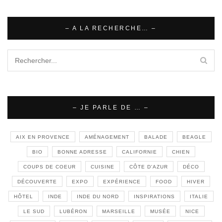
– A LA RECHERCHE… –
– JE PARLE DE … –
AIX EN PROVENCE
AMÉNAGEMENT
BALADE
BEAGLE
BIO
BONNE ADRESSE
CALIFORNIE
CHIEN
COUPS DE COEUR
CUISINE
CÔTE D'AZUR
DÉCO
DÉCOUVERTE
EXPO
EXPÉRIENCE
FOOD
HIVER
HÔTEL
INDE
INDE DU NORD
INSPIRATIONS
ITALIE
LE SUD
LUBÉRON
MARSEILLE
MUSÉE
NICE