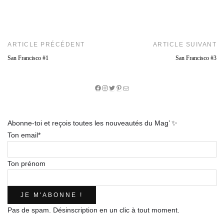
ARTICLE PRÉCÉDENT
ARTICLE SUIVANT
San Francisco #1
San Francisco #3
Facebook
Instagram
Twitter
Pinterest
E-
mail
Abonne-toi et reçois toutes les nouveautés du Mag’ ✨
Ton email*
Ton prénom
Pas de spam. Désinscription en un clic à tout moment.