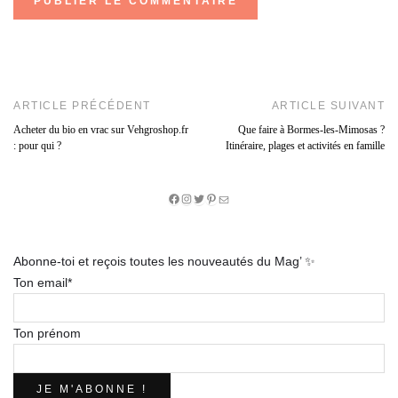
ARTICLE PRÉCÉDENT
ARTICLE SUIVANT
Acheter du bio en vrac sur Vehgroshop.fr
Que faire à Bormes-les-Mimosas ?
: pour qui ?
Itinéraire, plages et activités en famille
Facebook
Instagram
Twitter
Pinterest
E-
mail
Abonne-toi et reçois toutes les nouveautés du Mag’ ✨
Ton email*
Ton prénom