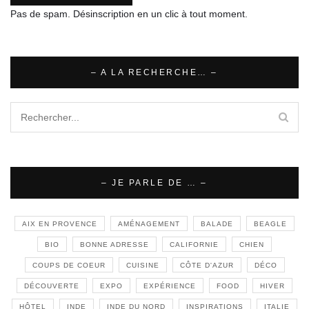
Pas de spam. Désinscription en un clic à tout moment.
– A LA RECHERCHE… –
– JE PARLE DE … –
AIX EN PROVENCE
AMÉNAGEMENT
BALADE
BEAGLE
BIO
BONNE ADRESSE
CALIFORNIE
CHIEN
COUPS DE COEUR
CUISINE
CÔTE D'AZUR
DÉCO
DÉCOUVERTE
EXPO
EXPÉRIENCE
FOOD
HIVER
HÔTEL
INDE
INDE DU NORD
INSPIRATIONS
ITALIE