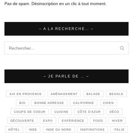
Pas de spam. Désinscription en un clic à tout moment.
– A LA RECHERCHE… –
– JE PARLE DE … –
AIX EN PROVENCE
AMÉNAGEMENT
BALADE
BEAGLE
BIO
BONNE ADRESSE
CALIFORNIE
CHIEN
COUPS DE COEUR
CUISINE
CÔTE D'AZUR
DÉCO
DÉCOUVERTE
EXPO
EXPÉRIENCE
FOOD
HIVER
HÔTEL
INDE
INDE DU NORD
INSPIRATIONS
ITALIE