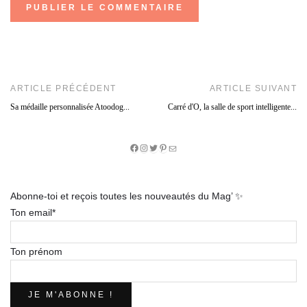
ARTICLE PRÉCÉDENT
ARTICLE SUIVANT
Sa médaille personnalisée Atoodog...
Carré d'O, la salle de sport intelligente...
Facebook
Instagram
Twitter
Pinterest
E-
mail
Abonne-toi et reçois toutes les nouveautés du Mag’ ✨
Ton email*
Ton prénom