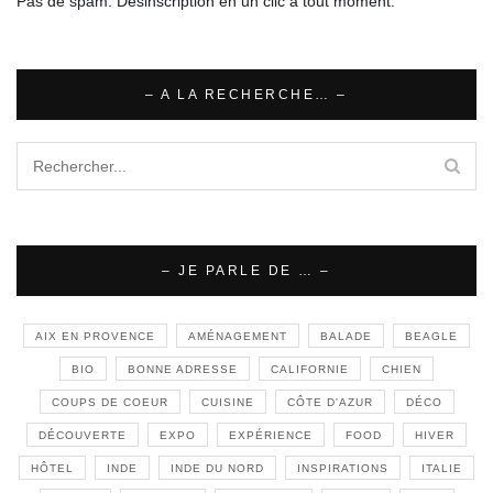
Pas de spam. Désinscription en un clic à tout moment.
– A LA RECHERCHE… –
– JE PARLE DE … –
AIX EN PROVENCE
AMÉNAGEMENT
BALADE
BEAGLE
BIO
BONNE ADRESSE
CALIFORNIE
CHIEN
COUPS DE COEUR
CUISINE
CÔTE D'AZUR
DÉCO
DÉCOUVERTE
EXPO
EXPÉRIENCE
FOOD
HIVER
HÔTEL
INDE
INDE DU NORD
INSPIRATIONS
ITALIE