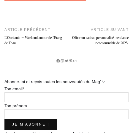
ARTICLE PRÉCÉDENT
ARTICLE SUIVANT
L'Occitanie ∼ Weekend autour de l'Etang
Offrir un cadeau personnalisé : tendance
de Thau…
incontournable de 2025
Facebook
Instagram
Twitter
Pinterest
E-
mail
Abonne-toi et reçois toutes les nouveautés du Mag’ ✨
Ton email*
Ton prénom