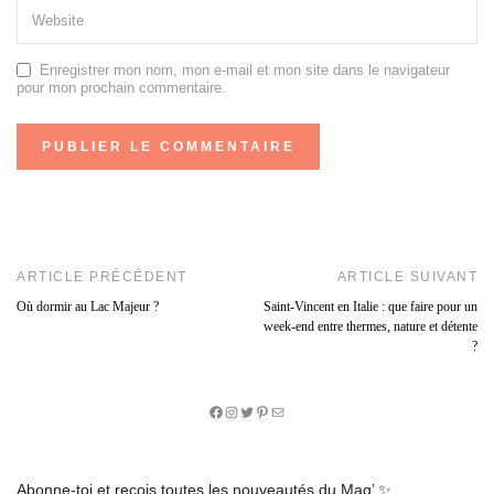
Enregistrer mon nom, mon e-mail et mon site dans le navigateur
pour mon prochain commentaire.
ARTICLE PRÉCÉDENT
ARTICLE SUIVANT
Où dormir au Lac Majeur ?
Saint-Vincent en Italie : que faire pour un
week-end entre thermes, nature et détente
?
Facebook
Instagram
Twitter
Pinterest
E-
mail
Abonne-toi et reçois toutes les nouveautés du Mag’ ✨