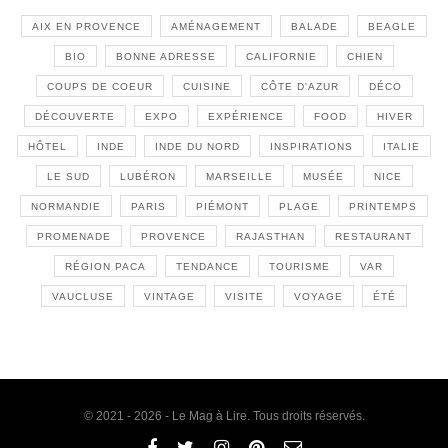
AIX EN PROVENCE
AMÉNAGEMENT
BALADE
BEAGLE
BIO
BONNE ADRESSE
CALIFORNIE
CHIEN
COUPS DE COEUR
CUISINE
CÔTE D'AZUR
DÉCO
DÉCOUVERTE
EXPO
EXPÉRIENCE
FOOD
HIVER
HÔTEL
INDE
INDE DU NORD
INSPIRATIONS
ITALIE
LE SUD
LUBÉRON
MARSEILLE
MUSÉE
NICE
NORMANDIE
PARIS
PIÉMONT
PLAGE
PRINTEMPS
PROMENADE
PROVENCE
RAJASTHAN
RESTAURANT
RÉGION PACA
TENDANCE
TOURISME
VAR
VAUCLUSE
VINTAGE
VISITE
VOYAGE
ÉTÉ
© 2021 - 2026 - Le Mag à Lire. Tous droits réservés.