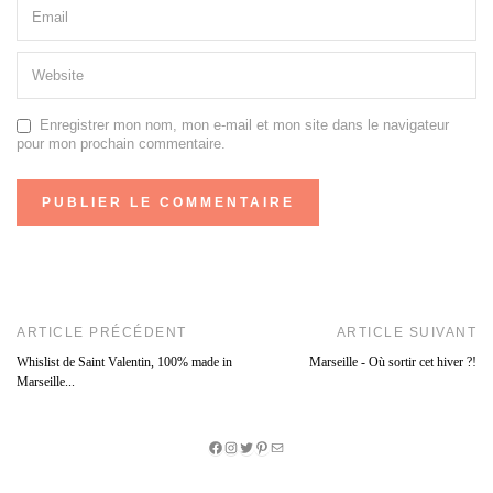
Enregistrer mon nom, mon e-mail et mon site dans le navigateur
pour mon prochain commentaire.
ARTICLE PRÉCÉDENT
ARTICLE SUIVANT
Whislist de Saint Valentin, 100% made in
Marseille - Où sortir cet hiver ?!
Marseille...
Facebook
Instagram
Twitter
Pinterest
E-
mail