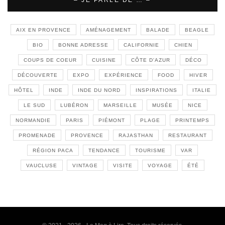
AIX EN PROVENCE
AMÉNAGEMENT
BALADE
BEAGLE
BIO
BONNE ADRESSE
CALIFORNIE
CHIEN
COUPS DE COEUR
CUISINE
CÔTE D'AZUR
DÉCO
DÉCOUVERTE
EXPO
EXPÉRIENCE
FOOD
HIVER
HÔTEL
INDE
INDE DU NORD
INSPIRATIONS
ITALIE
LE SUD
LUBÉRON
MARSEILLE
MUSÉE
NICE
NORMANDIE
PARIS
PIÉMONT
PLAGE
PRINTEMPS
PROMENADE
PROVENCE
RAJASTHAN
RESTAURANT
RÉGION PACA
TENDANCE
TOURISME
VAR
VAUCLUSE
VINTAGE
VISITE
VOYAGE
ÉTÉ