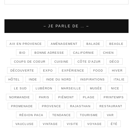
– JE PARLE DE … –
AIX EN PROVENCE
AMÉNAGEMENT
BALADE
BEAGLE
BIO
BONNE ADRESSE
CALIFORNIE
CHIEN
COUPS DE COEUR
CUISINE
CÔTE D'AZUR
DÉCO
DÉCOUVERTE
EXPO
EXPÉRIENCE
FOOD
HIVER
HÔTEL
INDE
INDE DU NORD
INSPIRATIONS
ITALIE
LE SUD
LUBÉRON
MARSEILLE
MUSÉE
NICE
NORMANDIE
PARIS
PIÉMONT
PLAGE
PRINTEMPS
PROMENADE
PROVENCE
RAJASTHAN
RESTAURANT
RÉGION PACA
TENDANCE
TOURISME
VAR
VAUCLUSE
VINTAGE
VISITE
VOYAGE
ÉTÉ