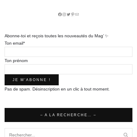
Facebook
Instagram
Twitter
Pinterest
E-
mail
Abonne-toi et reçois toutes les nouveautés du Mag’ ✨
Ton email*
Ton prénom
Pas de spam. Désinscription en un clic à tout moment.
– A LA RECHERCHE… –