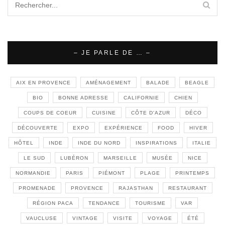
– JE PARLE DE … –
AIX EN PROVENCE
AMÉNAGEMENT
BALADE
BEAGLE
BIO
BONNE ADRESSE
CALIFORNIE
CHIEN
COUPS DE COEUR
CUISINE
CÔTE D'AZUR
DÉCO
DÉCOUVERTE
EXPO
EXPÉRIENCE
FOOD
HIVER
HÔTEL
INDE
INDE DU NORD
INSPIRATIONS
ITALIE
LE SUD
LUBÉRON
MARSEILLE
MUSÉE
NICE
NORMANDIE
PARIS
PIÉMONT
PLAGE
PRINTEMPS
PROMENADE
PROVENCE
RAJASTHAN
RESTAURANT
RÉGION PACA
TENDANCE
TOURISME
VAR
VAUCLUSE
VINTAGE
VISITE
VOYAGE
ÉTÉ