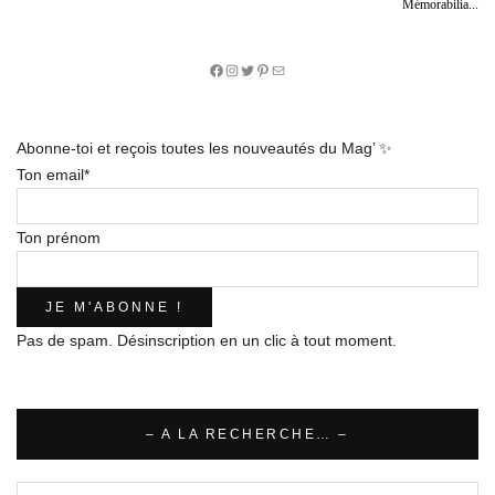
Mémorabilia...
Facebook
Instagram
Twitter
Pinterest
E-
mail
Abonne-toi et reçois toutes les nouveautés du Mag’ ✨
Ton email*
Ton prénom
Pas de spam. Désinscription en un clic à tout moment.
– A LA RECHERCHE… –