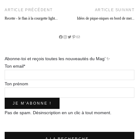
ARTICLE PRÉCÉDENT
ARTICLE SUIVANT
Recette - le flan à la courgette light...
Idées de pique-niques en bord de mer...
Facebook
Instagram
Twitter
Pinterest
E-
mail
Abonne-toi et reçois toutes les nouveautés du Mag’ ✨
Ton email*
Ton prénom
Pas de spam. Désinscription en un clic à tout moment.
– A LA RECHERCHE… –