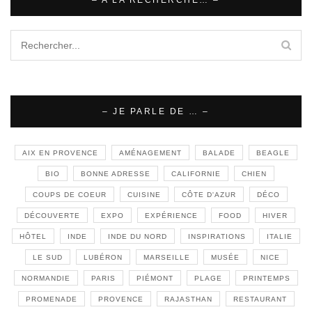
– JE PARLE DE … –
AIX EN PROVENCE
AMÉNAGEMENT
BALADE
BEAGLE
BIO
BONNE ADRESSE
CALIFORNIE
CHIEN
COUPS DE COEUR
CUISINE
CÔTE D'AZUR
DÉCO
DÉCOUVERTE
EXPO
EXPÉRIENCE
FOOD
HIVER
HÔTEL
INDE
INDE DU NORD
INSPIRATIONS
ITALIE
LE SUD
LUBÉRON
MARSEILLE
MUSÉE
NICE
NORMANDIE
PARIS
PIÉMONT
PLAGE
PRINTEMPS
PROMENADE
PROVENCE
RAJASTHAN
RESTAURANT