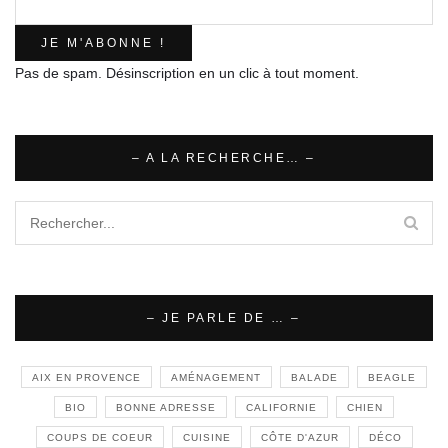
Pas de spam. Désinscription en un clic à tout moment.
– A LA RECHERCHE… –
– JE PARLE DE … –
AIX EN PROVENCE
AMÉNAGEMENT
BALADE
BEAGLE
BIO
BONNE ADRESSE
CALIFORNIE
CHIEN
COUPS DE COEUR
CUISINE
CÔTE D'AZUR
DÉCO