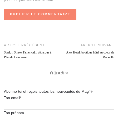
pour mon prochain commentaire.
ARTICLE PRÉCÉDENT
ARTICLE SUIVANT
Steak n Shake, l'américain, débarque à
Alex Hotel: boutique hôtel au coeur de
Plan de Campagne
Marseille
Facebook
Instagram
Twitter
Pinterest
E-
mail
Abonne-toi et reçois toutes les nouveautés du Mag’ ✨
Ton email*
Ton prénom