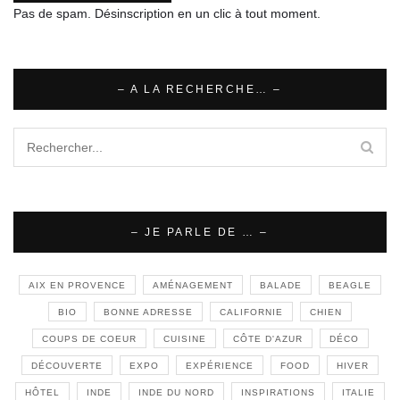
Pas de spam. Désinscription en un clic à tout moment.
– A LA RECHERCHE… –
– JE PARLE DE … –
AIX EN PROVENCE
AMÉNAGEMENT
BALADE
BEAGLE
BIO
BONNE ADRESSE
CALIFORNIE
CHIEN
COUPS DE COEUR
CUISINE
CÔTE D'AZUR
DÉCO
DÉCOUVERTE
EXPO
EXPÉRIENCE
FOOD
HIVER
HÔTEL
INDE
INDE DU NORD
INSPIRATIONS
ITALIE