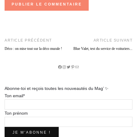
ARTICLE PRÉCÉDENT
ARTICLE SUIVANT
Déco : on mise tout sur la déco murale !
Blue Valet, test du service de voituriers...
Facebook
Instagram
Twitter
Pinterest
E-
mail
Abonne-toi et reçois toutes les nouveautés du Mag’ ✨
Ton email*
Ton prénom