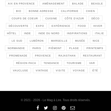
AIX EN PROVENCE
AMÉNAGEMENT
BALADE
BEAGLE
BIO
BONNE ADRESSE
CALIFORNIE
CHIEN
COUPS DE COEUR
CUISINE
CÔTE D'AZUR
DÉCO
DÉCOUVERTE
EXPO
EXPÉRIENCE
FOOD
HIVER
HÔTEL
INDE
INDE DU NORD
INSPIRATIONS
ITALIE
LE SUD
LUBÉRON
MARSEILLE
MUSÉE
NICE
NORMANDIE
PARIS
PIÉMONT
PLAGE
PRINTEMPS
PROMENADE
PROVENCE
RAJASTHAN
RESTAURANT
RÉGION PACA
TENDANCE
TOURISME
VAR
VAUCLUSE
VINTAGE
VISITE
VOYAGE
ÉTÉ
© 2021 - 2026 - Le Mag à Lire. Tous droits réservés.