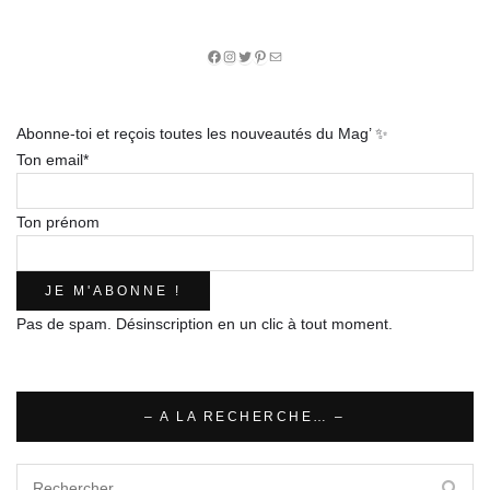
Facebook
Instagram
Twitter
Pinterest
E-
mail
Abonne-toi et reçois toutes les nouveautés du Mag’ ✨
Ton email*
Ton prénom
Pas de spam. Désinscription en un clic à tout moment.
– A LA RECHERCHE… –