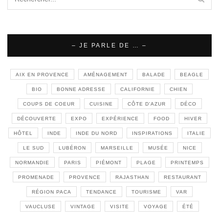
– JE PARLE DE … –
AIX EN PROVENCE
AMÉNAGEMENT
BALADE
BEAGLE
BIO
BONNE ADRESSE
CALIFORNIE
CHIEN
COUPS DE COEUR
CUISINE
CÔTE D'AZUR
DÉCO
DÉCOUVERTE
EXPO
EXPÉRIENCE
FOOD
HIVER
HÔTEL
INDE
INDE DU NORD
INSPIRATIONS
ITALIE
LE SUD
LUBÉRON
MARSEILLE
MUSÉE
NICE
NORMANDIE
PARIS
PIÉMONT
PLAGE
PRINTEMPS
PROMENADE
PROVENCE
RAJASTHAN
RESTAURANT
RÉGION PACA
TENDANCE
TOURISME
VAR
VAUCLUSE
VINTAGE
VISITE
VOYAGE
ÉTÉ