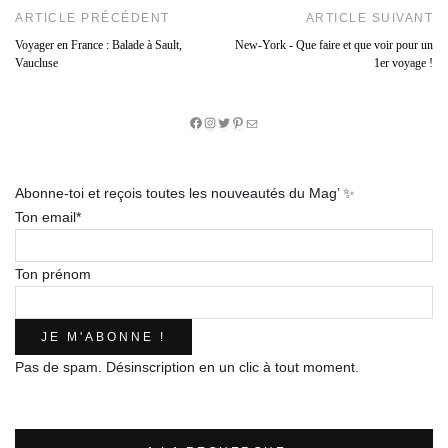
ARTICLE PRÉCÉDENT
ARTICLE SUIVANT
Voyager en France : Balade à Sault,
New-York - Que faire et que voir pour un
Vaucluse
1er voyage !
Facebook
Instagram
Twitter
Pinterest
E-
mail
Abonne-toi et reçois toutes les nouveautés du Mag’ ✨
Ton email*
Ton prénom
Pas de spam. Désinscription en un clic à tout moment.