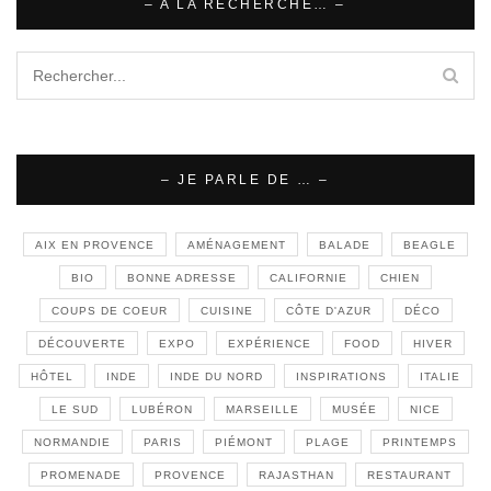
– A LA RECHERCHE… –
– JE PARLE DE … –
AIX EN PROVENCE
AMÉNAGEMENT
BALADE
BEAGLE
BIO
BONNE ADRESSE
CALIFORNIE
CHIEN
COUPS DE COEUR
CUISINE
CÔTE D'AZUR
DÉCO
DÉCOUVERTE
EXPO
EXPÉRIENCE
FOOD
HIVER
HÔTEL
INDE
INDE DU NORD
INSPIRATIONS
ITALIE
LE SUD
LUBÉRON
MARSEILLE
MUSÉE
NICE
NORMANDIE
PARIS
PIÉMONT
PLAGE
PRINTEMPS
PROMENADE
PROVENCE
RAJASTHAN
RESTAURANT