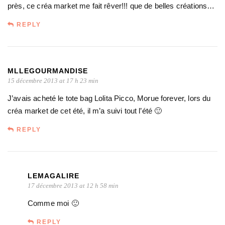
près, ce créa market me fait rêver!!! que de belles créations…
REPLY
MLLEGOURMANDISE
15 décembre 2013 at 17 h 23 min
J’avais acheté le tote bag Lolita Picco, Morue forever, lors du
créa market de cet été, il m’a suivi tout l’été 🙂
REPLY
LEMAGALIRE
17 décembre 2013 at 12 h 58 min
Comme moi 🙂
REPLY