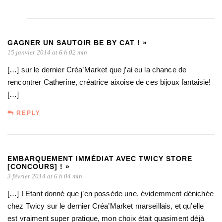
GAGNER UN SAUTOIR BE BY CAT ! »
15 janvier 2014 at 6 h 02 min
[…] sur le dernier Créa’Market que j’ai eu la chance de
rencontrer Catherine, créatrice aixoise de ces bijoux fantaisie!
[…]
REPLY
EMBARQUEMENT IMMÉDIAT AVEC TWICY STORE
[CONCOURS] ! »
3 février 2014 at 6 h 04 min
[…] ! Etant donné que j’en possède une, évidemment dénichée
chez Twicy sur le dernier Créa’Market marseillais, et qu’elle
est vraiment super pratique, mon choix était quasiment déjà