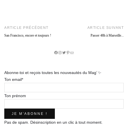
ARTICLE PRÉCÉDENT
ARTICLE SUIVANT
San Francisco, encore et toujours !
Passer 48h à Marseille...
Facebook
Instagram
Twitter
Pinterest
E-
mail
Abonne-toi et reçois toutes les nouveautés du Mag’ ✨
Ton email*
Ton prénom
Pas de spam. Désinscription en un clic à tout moment.