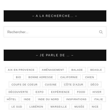
– A LA RECHERCHE… –
– JE PARLE DE … –
AIX EN PROVENCE
AMÉNAGEMENT
BALADE
BEAGLE
BIO
BONNE ADRESSE
CALIFORNIE
CHIEN
COUPS DE COEUR
CUISINE
CÔTE D'AZUR
DÉCO
DÉCOUVERTE
EXPO
EXPÉRIENCE
FOOD
HIVER
HÔTEL
INDE
INDE DU NORD
INSPIRATIONS
ITALIE
LE SUD
LUBÉRON
MARSEILLE
MUSÉE
NICE