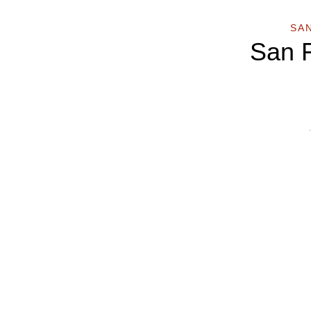
SA
San F