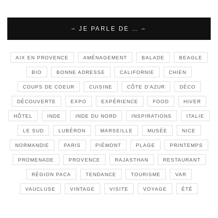
– JE PARLE DE … –
AIX EN PROVENCE
AMÉNAGEMENT
BALADE
BEAGLE
BIO
BONNE ADRESSE
CALIFORNIE
CHIEN
COUPS DE COEUR
CUISINE
CÔTE D'AZUR
DÉCO
DÉCOUVERTE
EXPO
EXPÉRIENCE
FOOD
HIVER
HÔTEL
INDE
INDE DU NORD
INSPIRATIONS
ITALIE
LE SUD
LUBÉRON
MARSEILLE
MUSÉE
NICE
NORMANDIE
PARIS
PIÉMONT
PLAGE
PRINTEMPS
PROMENADE
PROVENCE
RAJASTHAN
RESTAURANT
RÉGION PACA
TENDANCE
TOURISME
VAR
VAUCLUSE
VINTAGE
VISITE
VOYAGE
ÉTÉ