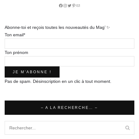
Facebook
Instagram
Twitter
Pinterest
E-
mail
Abonne-toi et reçois toutes les nouveautés du Mag’ ✨
Ton email*
Ton prénom
Pas de spam. Désinscription en un clic à tout moment.
– A LA RECHERCHE… –