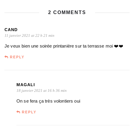
2 COMMENTS
CAND
11 janvier 2021 at 22 h 21 min
Je veux bien une soirée printanière sur ta terrasse moi ❤️❤️
REPLY
MAGALI
18 janvier 2021 at 16 h 36 min
On se fera ça très volontiers oui
REPLY