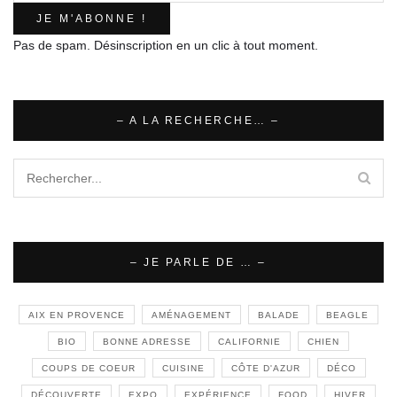
Pas de spam. Désinscription en un clic à tout moment.
– A LA RECHERCHE… –
– JE PARLE DE … –
AIX EN PROVENCE
AMÉNAGEMENT
BALADE
BEAGLE
BIO
BONNE ADRESSE
CALIFORNIE
CHIEN
COUPS DE COEUR
CUISINE
CÔTE D'AZUR
DÉCO
DÉCOUVERTE
EXPO
EXPÉRIENCE
FOOD
HIVER