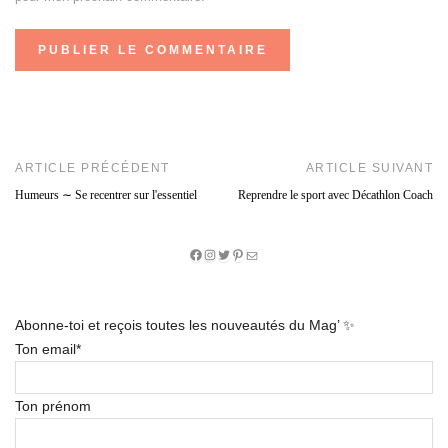
ARTICLE PRÉCÉDENT
ARTICLE SUIVANT
Humeurs ∼ Se recentrer sur l'essentiel
Reprendre le sport avec Décathlon Coach
Facebook
Instagram
Twitter
Pinterest
E-
mail
Abonne-toi et reçois toutes les nouveautés du Mag’ ✨
Ton email*
Ton prénom